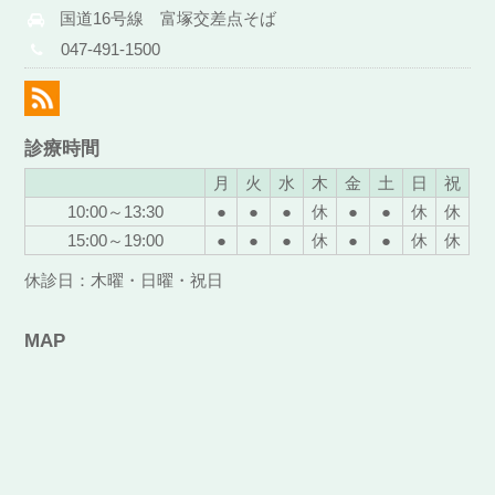
国道16号線 富塚交差点そば
047-491-1500
診療時間
月
火
水
木
金
土
日
祝
10:00～13:30
●
●
●
休
●
●
休
休
15:00～19:00
●
●
●
休
●
●
休
休
休診日：木曜・日曜・祝日
MAP