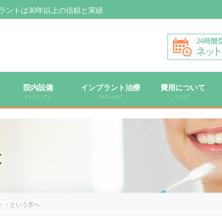
ラントは30年以上の信頼と実績
院内設備
インプラント治療
費用について
FACILITY
IMPLANT
COST
と
・・という方へ