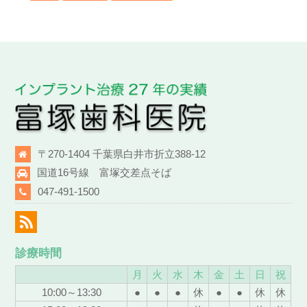
〒270-1404 千葉県白井市折立388-12
国道16号線 富塚交差点そば
047-491-1500
診療時間
月
火
水
木
金
土
日
祝
10:00～13:30
●
●
●
休
●
●
休
休