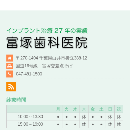
〒270-1404 千葉県白井市折立388-12
国道16号線 富塚交差点そば
047-491-1500
診療時間
月
火
水
木
金
土
日
祝
10:00～13:30
●
●
●
休
●
●
休
休
15:00～19:00
●
●
●
休
●
●
休
休